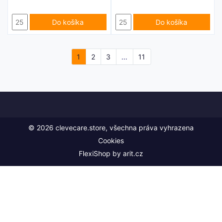
Do košíka
Do košíka
1
2
3
...
11
© 2026 clevecare.store, všechna práva vyhrazena
Cookies
FlexiShop by
arit.cz