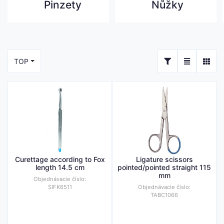
Pinzety
Nůžky
TOP
Curettage according to Fox
Ligature scissors
length 14.5 cm
pointed/pointed straight 115
mm
Objednávacie číslo:
SIFK6511
Objednávacie číslo:
TABC1066