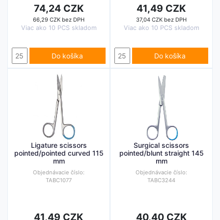
74,24 CZK
41,49 CZK
66,29 CZK bez DPH
37,04 CZK bez DPH
Viac ako 10 PCS skladom
Viac ako 10 PCS skladom
Do košíka
Do košíka
Ligature scissors
Surgical scissors
pointed/pointed curved 115
pointed/blunt straight 145
mm
mm
Objednávacie číslo:
Objednávacie číslo:
TABC1077
TABC3244
41,49 CZK
40,40 CZK