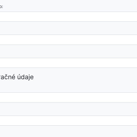
o:
račné údaje