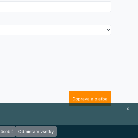
x
pôsobiť
Odmietam všetky