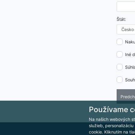
Štát:
Naku
Iné 
Súhl
Souh
Používame c
Na našich webových s
služieb, personalizáciu
cookie. Kliknutím na tla