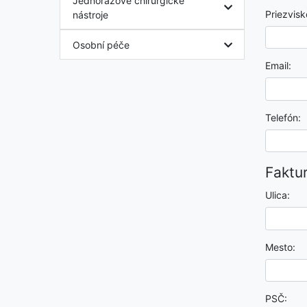
Jednorázové chirurgické
Priezvisk
nástroje
Osobní péče
Email:
Telefón:
Faktu
Ulica:
Mesto:
PSČ: