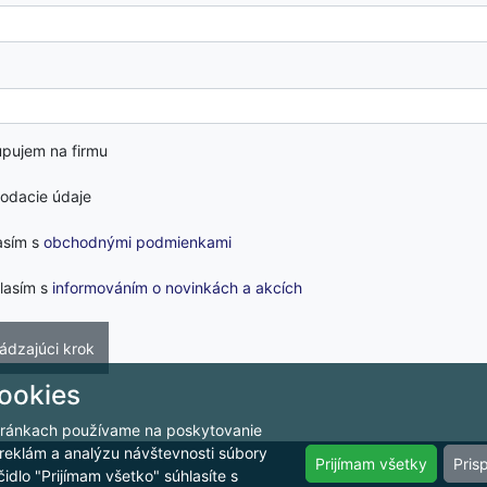
pujem na firmu
dodacie údaje
asím s
obchodnými podmienkami
lasím s
informováním o novinkách a akcích
ookies
tránkach používame na poskytovanie
 reklám a analýzu návštevnosti súbory
Prijímam všetky
Pris
čidlo "Prijímam všetko" súhlasíte s