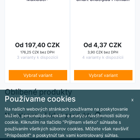
Od 197,40 CZK
Od 4,37 CZK
176,25 CZK bez DPH
3,90 CZK bez DPH
3 varianty k dispozícii
4 varianty k dispozícii
Vybrať variant
Vybrať variant
Oblíbené produkty
Používame cookies
x
Na našich webových stránkach používame na poskytovanie
Nenalezeny žádné produkty
služieb, personalizáciu reklám a analýzu návštevnosti súbory
cookie. Kliknutím na tlačidlo "Prijímam všetko" súhlasíte s
používaním všetkých súborov cookies. Môžete však navšíviť
"Prispôsobiť" a poskytnúť tak vami kontrolovaný súhlas.