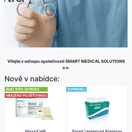
Vítejte v eshopu společnosti SMART MEDICAL SOLUTIONS
a.s.
Nově v nabídce:
SUKL KÓD: 5019203
DOPRODEJ
HRAZENO POJIŠŤOVNOU
MaxioCel®
Smart Underpad Premium