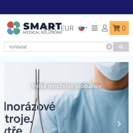
CZK
EUR
0
x
Veľké množstvo produktov
Previous
Next