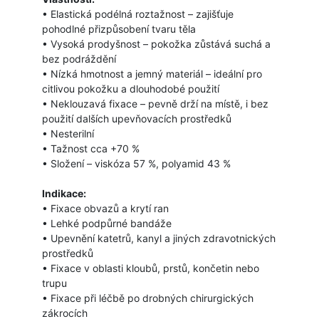
• Elastická podélná roztažnost – zajišťuje
pohodlné přizpůsobení tvaru těla
• Vysoká prodyšnost – pokožka zůstává suchá a
bez podráždění
• Nízká hmotnost a jemný materiál – ideální pro
citlivou pokožku a dlouhodobé použití
• Neklouzavá fixace – pevně drží na místě, i bez
použití dalších upevňovacích prostředků
• Nesterilní
• Tažnost cca +70 %
• Složení – viskóza 57 %, polyamid 43 %
Indikace:
• Fixace obvazů a krytí ran
• Lehké podpůrné bandáže
• Upevnění katetrů, kanyl a jiných zdravotnických
prostředků
• Fixace v oblasti kloubů, prstů, končetin nebo
trupu
• Fixace při léčbě po drobných chirurgických
zákrocích