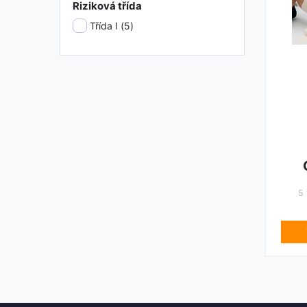
Riziková třída
Třída I (
5
)
5 