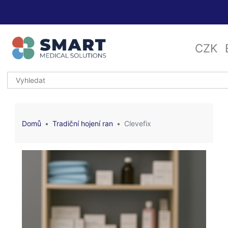
CZK
Domů
Tradiční hojení ran
Clevefix