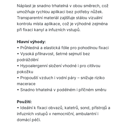
Náplast je snadno trhatelná v obou směrech, což
umožňuje rychlou aplikaci bez potřeby nůžek.
Transparentní materiál zajišťuje stálou vizuální
kontrolu místa aplikace, což je výhodné zejména
při fixaci kanyl a infuzních vstupů.
Hlavní výhody:
• Průhledná a elastická fólie pro pohodlnou fixaci
• Vysoká přilnavost, šetrné sejmutí bez
podráždění
• Hypoalergenní složení vhodné i pro citlivou
pokožku
• Propouští vzduch i vodní páry – snižuje riziko
macerace
• Snadno trhatelná v podélném i příčném směru
Použití:
• Ideální k fixaci obvazů, katetrů, sond, přístrojů a
infuzních vstupů v nemocniční, ambulantní i
domácí péči.