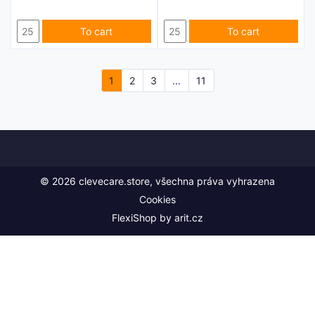
To cart
To cart
1
2
3
...
11
© 2026 clevecare.store, všechna práva vyhrazena
Cookies
FlexiShop by
arit.cz