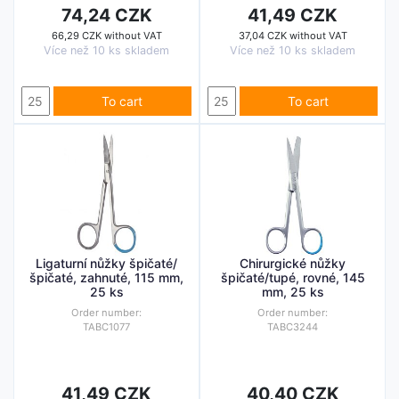
74,24 CZK
41,49 CZK
66,29 CZK without VAT
37,04 CZK without VAT
Více než 10 ks skladem
Více než 10 ks skladem
To cart
To cart
Ligaturní nůžky špičaté/
Chirurgické nůžky
špičaté, zahnuté, 115 mm,
špičaté/tupé, rovné, 145
25 ks
mm, 25 ks
Order number:
Order number:
TABC1077
TABC3244
41,49 CZK
40,40 CZK