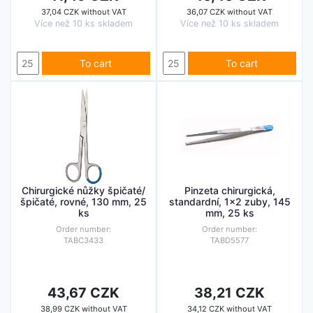
37,04 CZK without VAT
36,07 CZK without VAT
Více než 10 ks skladem
Více než 10 ks skladem
To cart
To cart
Chirurgické nůžky špičaté/
Pinzeta chirurgická,
špičaté, rovné, 130 mm, 25
standardní, 1x2 zuby, 145
ks
mm, 25 ks
Order number:
Order number:
TABC3433
TABD5577
43,67 CZK
38,21 CZK
38,99 CZK without VAT
34,12 CZK without VAT