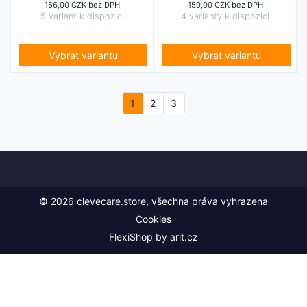
156,00 CZK bez DPH
150,00 CZK bez DPH
5 variant k dispozici
4 varianty k dispozici
Vybrat variantu
Vybrat variantu
1
2
3
© 2026 clevecare.store, všechna práva vyhrazena
Cookies
FlexiShop by
arit.cz