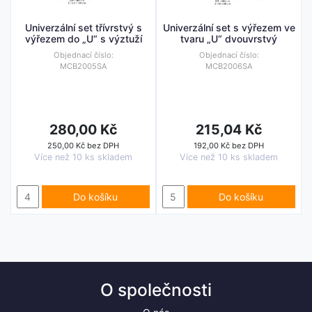
Univerzální set třívrstvý s
Univerzální set s výřezem ve
výřezem do „U“ s výztuží
tvaru „U“ dvouvrstvý
Objednací číslo:
Objednací číslo:
MCB2005SA
MCB2006SA
280,00 Kč
215,04 Kč
250,00 Kč bez DPH
192,00 Kč bez DPH
Více než 10 ks skladem
Více než 10 ks skladem
Do košíku
Do košíku
O společnosti