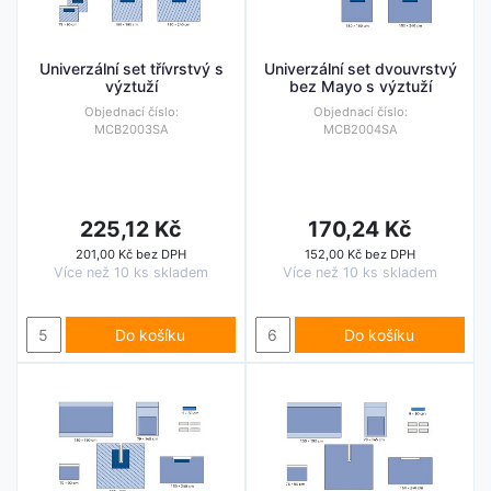
Univerzální set třívrstvý s
Univerzální set dvouvrstvý
výztuží
bez Mayo s výztuží
Objednací číslo:
Objednací číslo:
MCB2003SA
MCB2004SA
225,12 Kč
170,24 Kč
201,00 Kč bez DPH
152,00 Kč bez DPH
Více než 10 ks skladem
Více než 10 ks skladem
Do košíku
Do košíku